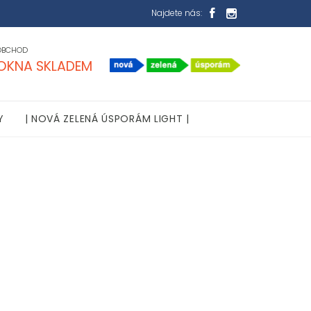
Najdete nás:


OBCHOD
OKNA SKLADEM
Y
| NOVÁ ZELENÁ ÚSPORÁM LIGHT |