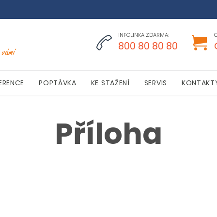
INFOLINKA ZDARMA:


800 80 80 80
Skip
ERENCE
POPTÁVKA
KE STAŽENÍ
SERVIS
KONTAKT
to
content
Příloha