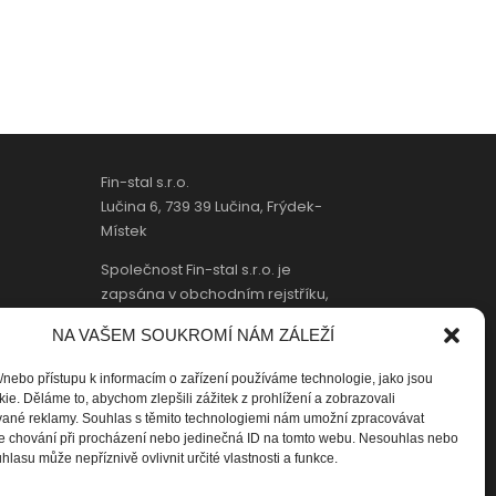
Fin-stal s.r.o.
Lučina 6, 739 39 Lučina, Frýdek-
Místek
Společnost Fin-stal s.r.o. je
zapsána v obchodním rejstříku,
vedený Krajským soudem v
NA VAŠEM SOUKROMÍ NÁM ZÁLEŽÍ
Ostravě, oddíl C, vložka 41182.
/nebo přístupu k informacím o zařízení používáme technologie, jako jsou
Tel/fax:
+(420) 558 689 004
ie. Děláme to, abychom zlepšili zážitek z prohlížení a zobrazovali
E-mail:
fin-stal@fin-stal.cz
vané reklamy. Souhlas s těmito technologiemi nám umožní zpracovávat
 je chování při procházení nebo jedinečná ID na tomto webu. Nesouhlas nebo
IČ:
268 81 853
hlasu může nepříznivě ovlivnit určité vlastnosti a funkce.
DIČ:
CZ268 81 853