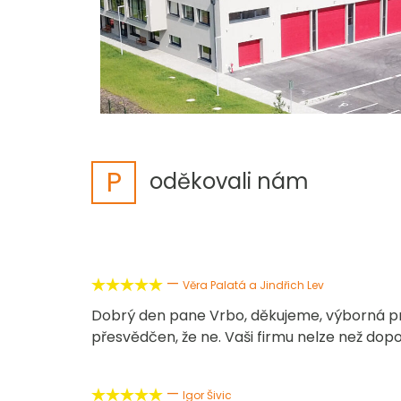
P
oděkovali nám
—





Věra Palatá a Jindřich Lev
Dobrý den pane Vrbo, děkujeme, výborná prá
přesvědčen, že ne. Vaši firmu nelze než dopo
—





Igor Šivic