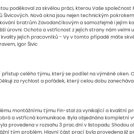
u poděkoval za skvělou práci, kterou Vaše společnost Fins
 Šivicových. Nová okna jsou nejen technickým pokrokem
ěkování bratrům Zavodančíkovým a samozřejmě i jejím k
šší úrovni. Ochota a vstřícnost z jejích strany nám velmi
d kvality jejích pracovníků - Vy v tomto případě máte skv
ravem, Igor Šivic
přístup celého týmu, který se podílel na výměně oken. O
ěkuji za rychlost a pořádek, který celou dobu zanechávali
ému montážnímu týmu Fin-stal za vynikající a kvalitní p
 dobrá a vstřícná komunikace. Byla objednána kompletní
a byla provedena v rozsahu 3 prac.dní v listopadu. Shodou 
tážní tým problém. Hlavní část prací byla provedena již p