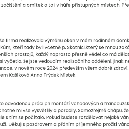
začištění a omítek a to i v hůře přístupných místech. Př
e firma realizovala výměnu oken v mém rodinném domku.
ům, kteří tady byli včetně p. Skotnici,který se mnou zak
enších prostojů, každý naprosto přesně věděl co má dělat,
 si vyčetla, že jste vedoucím realizačního oddělení, jin
noce, v novém roce 2024 především všem dobré zdraví, p
avem Kašíková Anna Frýdek Místek
 ze odvedenou práci při montáží vchodových a francouzský
hotně mi vše vysvětlily a poradily. Samozřejmě chápu, že
le s tím se počítalo. Pokud budete rozdělovat nějaké v
slouží. Děkuji s pozdravem a přáním příjemného prožití vá