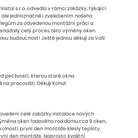
tal s.r.o. odvedla v rámci zakázky, týkající
 ale jednoznačně i zvelebením našeho
olegům za odvedenou montážní práci a
 usnadnily celý proces této výměny oken.
ělou budoucnost! Ještě jednou děkuji za Vaši
d pečlivostí, kterou staré okna
 na pracovišti. Děkuji Kohut
rovedení celé zakázky instalace nových
 výměna oken řadového rod.domu.cca 9 oken,
okolností první den montáže klesly teploty
rvní den montáže. Naprosto kvalitní