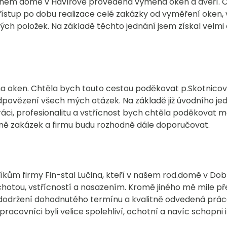
nném domě v Havířově provedená výměna oken a dveří. C
 přístup po dobu realizace celé zakázky od vyměření oken
ch položek. Na základě těchto jednání jsem získal velmi d
oken. Chtěla bych touto cestou poděkovat p.Skotnicovi za
povězení všech mých otázek. Na základě již úvodního jedn
áci, profesionalitu a vstřícnost bych chtěla poděkovat m
odně zakázek a firmu budu rozhodně dále doporučovat.
kům firmy Fin-stal Lučina, kteří v našem rod.domě v Dob
hotou, vstřícností a nasazením. Kromě jiného mě mile pře
 dodržení dohodnutého termínu a kvalitně odvedená prác
pracovníci byli velice spolehliví, ochotní a navíc schopni