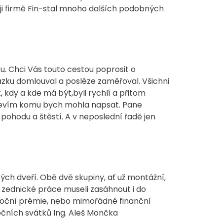
eji firmě Fin-stal mnoho dalších podobných
 Chci Vás touto cestou poprosit o
ázku domlouval a posléze zaměřoval. Všichni
 kdy a kde má být,byli rychlí a přitom
ak nevím komu bych mohla napsat. Pane
ohodu a štěstí. A v neposlední řadě jen
ch dveří. Obě dvě skupiny, ať už montážní,
 zednické práce museli zasáhnout i do
ánoční prémie, nebo mimořádné finanční
nočních svátků Ing. Aleš Mončka