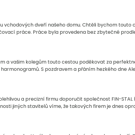
 vchodových dveří našeho domu. Chtěli bychom touto c
čovací práce. Práce byla provedena bez zbytečné prodlevy
m a vašim kolegům touto cestou poděkovat za perfektně
 harmonogramů. S pozdravem a přáním hezkého dne Aleš
polehlivou a precizní firmu doporučit společnost FIN-STAL
šenosti jiných stavitelů víme, že takových firem je dnes op