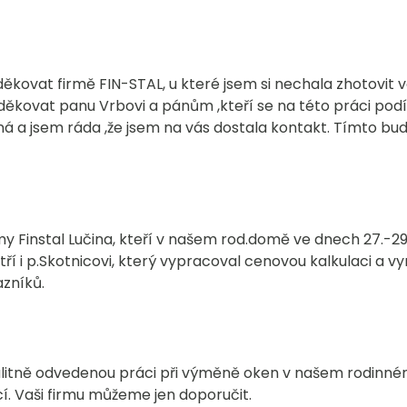
kovat firmě FIN-STAL, u které jsem si nechala zhotovit 
kovat panu Vrbovi a pánům ,kteří se na této práci podíleli.
 a jsem ráda ,že jsem na vás dostala kontakt. Tímto budu 
Finstal Lučina, kteří v našem rod.domě ve dnech 27.-29
ří i p.Skotnicovi, který vypracoval cenovou kalkulaci a v
zníků.
itně odvedenou práci při výměně oken v našem rodinném 
í. Vaši firmu můžeme jen doporučit.