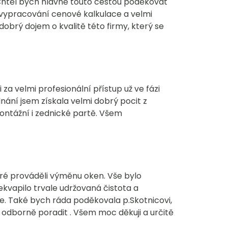
htěl bych hlavně touto cestou poděkovat
, vypracování cenové kalkulace a velmi
obrý dojem o kvalitě této firmy, který se
 velmi profesionální přístup už ve fázi
ání jsem získala velmi dobrý pocit z
ontážní i zednické partě. Všem
ré prováděli výměnu oken. Vše bylo
kvapilo trvale udržovaná čistota a
e. Také bych ráda poděkovala p.Skotnicovi,
 i odborně poradit . Všem moc děkuji a určitě