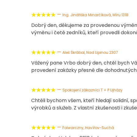
—





Ing. Jindřiška Minarčíková, Míru 1318
Dobrý den, děkujeme za provedenou výměnu
výměnu i četě zedníků, kteří provedli dokon
—





Aleš Škrábal, Nad Lipinou 2307
Vážený pane Vrbo dobrý den, chtěl bych Vá
provedení zakázky přesně dle dohodnutých
—





Spokojení zákazníci T + P Ujházy
Chtěli bychom všem, kteří hledají solidní, s
výrobků a služeb. Z vlastní zkušenosti i zku
—





Folwarczny, Havířov-Suchá