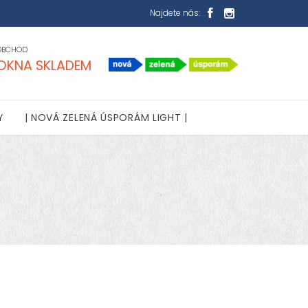
Najdete nás:


OBCHOD
OKNA SKLADEM
Y
| NOVÁ ZELENÁ ÚSPORÁM LIGHT |