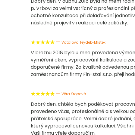
Dobrý den, V dubnu 2018 byla na mém rodi
p. Vrbovi za velmi vstřícný a profesionální
ochotné konzultace při dolaďování jednotlivý
následně projevil v realizaci celé zakázky.
—





Vatalová, Frýdek-Místek
V březnu 2018 byla u mne provedena výměna 
vyměření oken, vypracování kalkulace a zod
doporučené firmy. Za kvalitně odvedenou pr
zaměstnancům firmy Fin-stal s.r.o. přeji h
—





Věra Kropová
Dobrý den, chtěla bych poděkovat pracovní
provedeno včas, profesionálně a s velkou oc
přátelská spolupráce. Velmi dobré jednání,
který vypracoval cenovou kalkulaci. Všichni 
Vaši firmu vřele doporučím.