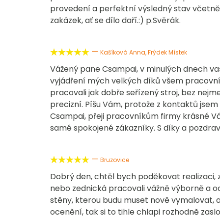
provedení a perfektní výsledný stav včetně 
zakázek, ať se dílo daří.:) p.Svěrák.
—





Kašíková Anna, Frýdek Místek
Vážený pane Csampai, v minulých dnech vaš
vyjádření mých velkých díků všem pracovník
pracovali jak dobře seřízený stroj, bez nejm
precizní. Píšu Vám, protože z kontaktů jsem
Csampai, přeji pracovníkům firmy krásné Vá
samé spokojené zákazníky. S díky a pozdr
—





Bruzovice
Dobrý den, chtěl bych poděkovat realizaci,
nebo zednická pracovali vážně výborně a oc
stěny, kterou budu muset nově vymalovat, a
ocenění, tak si to tihle chlapi rozhodně za