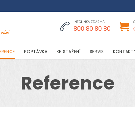
INFOLINKA ZDARMA:


800 80 80 80
Skip
ERENCE
POPTÁVKA
KE STAŽENÍ
SERVIS
KONTAKT
to
content
Reference