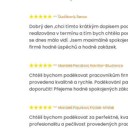
—





Dudíková, Šenov
Dobrý den ,chci tímto krátkým dopisem podě
realizována v termínu a tím bych chtěla podě
se dnes málo vidí. Jsem maximálně spokojená
firmě hodně úspěchů a hodně zakázek.
—





Manželé Pieczkovi, Havířov-Bludovice
Chtěli bychom poděkovat pracovníkům firmy 
provedena kvalitně a rychle. Poděkování pat
doporučit! Přejeme hodně spokojených záka
—





Manželé Pajurkovi, Frýdek-Místek
Chtěli bychom poděkovat za perfektně, kval
profesionalitu a pečlivost provedených prac