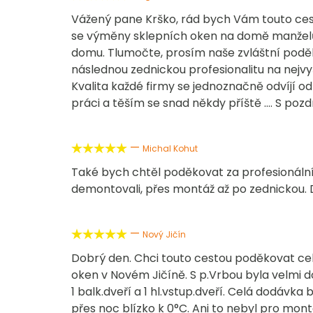
Vážený pane Krško, rád bych Vám touto cesto
se výměny sklepních oken na domě manželů
domu. Tlumočte, prosím naše zvláštní pod
následnou zednickou profesionalitu na nejvy
Kvalita každé firmy se jednoznačně odvíjí o
práci a těším se snad někdy příště …. S pozd
—





Michal Kohut
Také bych chtěl poděkovat za profesionální 
demontovali, přes montáž až po zednickou. D
—





Nový Jičín
Dobrý den. Chci touto cestou poděkovat cel
oken v Novém Jičíně. S p.Vrbou byla velmi
1 balk.dveří a 1 hl.vstup.dveří. Celá dodávk
přes noc blízko k 0°C. Ani to nebyl pro mon