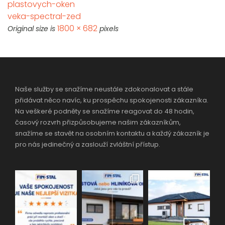
plastovych-oken
veka-spectral-zed
1800 × 682
Original size is
pixels
Naše služby se snažíme neustále zdokonalovat a stále
přidávat něco navíc, ku prospěchu spokojenosti zákazníka.
Na veškeré podněty se snažíme reagovat do 48 hodin,
časový rozvrh přizpůsobujeme našim zákazníkům,
snažíme se stavět na osobním kontaktu a každý zákazník je
pro nás jedinečný a zaslouží zvláštní přístup.