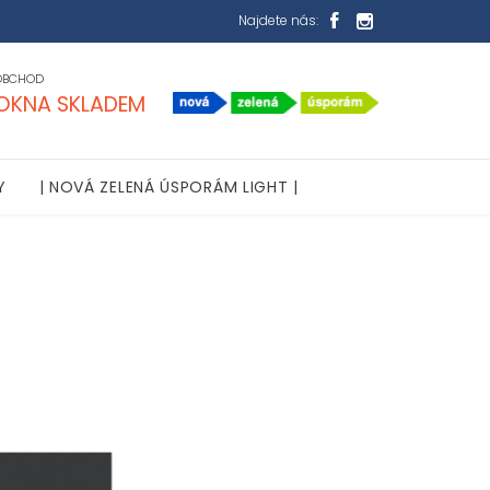
Najdete nás:


OBCHOD
OKNA SKLADEM
Y
| NOVÁ ZELENÁ ÚSPORÁM LIGHT |