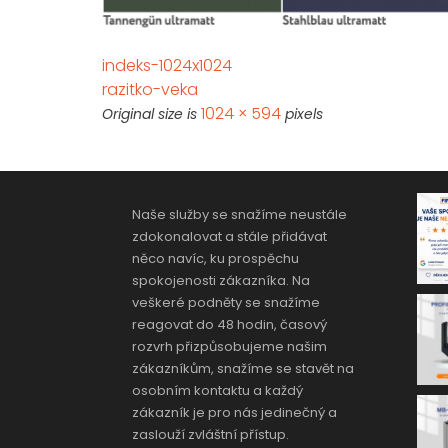
indeks-1024x1024
razitko-veka
1024 × 594
Original size is
pixels
Naše služby se snažíme neustále
zdokonalovat a stále přidávat
něco navíc, ku prospěchu
spokojenosti zákazníka. Na
veškeré podněty se snažíme
reagovat do 48 hodin, časový
rozvrh přizpůsobujeme našim
zákazníkům, snažíme se stavět na
osobním kontaktu a každý
zákazník je pro nás jedinečný a
zaslouží zvláštní přístup.