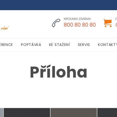
INFOLINKA ZDARMA:


800 80 80 80
Skip
ERENCE
POPTÁVKA
KE STAŽENÍ
SERVIS
KONTAKT
to
content
Příloha