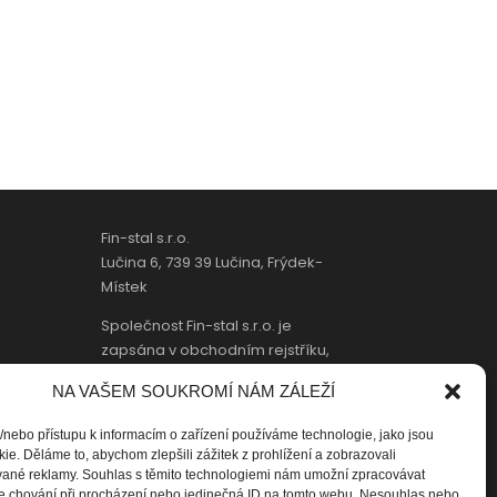
Fin-stal s.r.o.
Lučina 6, 739 39 Lučina, Frýdek-
Místek
Společnost Fin-stal s.r.o. je
zapsána v obchodním rejstříku,
vedený Krajským soudem v
NA VAŠEM SOUKROMÍ NÁM ZÁLEŽÍ
Ostravě, oddíl C, vložka 41182.
/nebo přístupu k informacím o zařízení používáme technologie, jako jsou
Tel/fax:
+(420) 558 689 004
ie. Děláme to, abychom zlepšili zážitek z prohlížení a zobrazovali
E-mail:
fin-stal@fin-stal.cz
vané reklamy. Souhlas s těmito technologiemi nám umožní zpracovávat
 je chování při procházení nebo jedinečná ID na tomto webu. Nesouhlas nebo