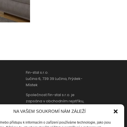
Fin-stal s.r.o.
Lučina 6, 739 39 Lučina, Frýdek-
Místek
Společnost Fin-stal s.r.o. je
zapsána v obchodním rejstříku,
vedený Krajským soudem v
NA VAŠEM SOUKROMÍ NÁM ZÁLEŽÍ
Ostravě, oddíl C, vložka 41182.
/nebo přístupu k informacím o zařízení používáme technologie, jako jsou
Tel/fax:
+(420) 558 689 004