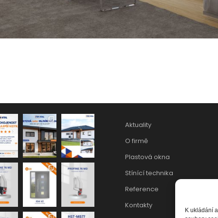
Aktuality
O firmě
Plastová okna
Stínící technika
Reference
Kontakty
K ukládání a