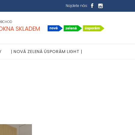
Najdete nás:


OBCHOD
OKNA SKLADEM
Y
| NOVÁ ZELENÁ ÚSPORÁM LIGHT |