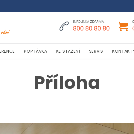
INFOLINKA ZDARMA:


800 80 80 80
Skip
ERENCE
POPTÁVKA
KE STAŽENÍ
SERVIS
KONTAKT
to
content
Příloha