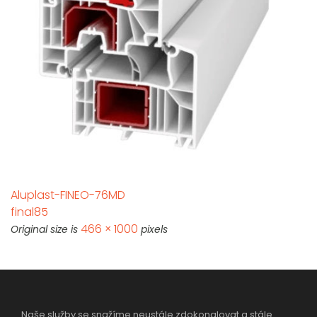
Aluplast-FINEO-76MD
final85
466 × 1000
Original size is
pixels
Naše služby se snažíme neustále zdokonalovat a stále