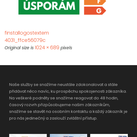
finstallogostextem
4031_ffce56079c
1024 × 689
Original size is
pixels
Naše služby se snažíme neustále zdokonalovat a stále
přidávat něco navíc, ku prospěchu spokojenosti zákazníka.
Na veškeré podněty se snažíme reagovat do 48 hodin,
časový rozvrh přizpůsobujeme našim zákazníkům,
snažíme se stavět na osobním kontaktu a každý zákazník je
pro nás jedinečný a zaslouží zvláštní přístup.