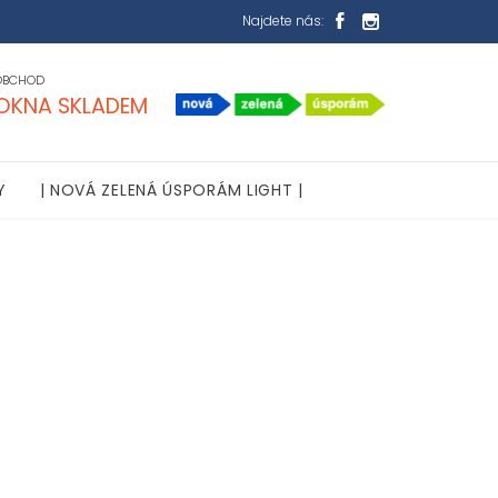
Najdete nás:


OBCHOD
OKNA SKLADEM
Y
| NOVÁ ZELENÁ ÚSPORÁM LIGHT |