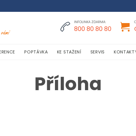
INFOLINKA ZDARMA:


800 80 80 80
Skip
ERENCE
POPTÁVKA
KE STAŽENÍ
SERVIS
KONTAKT
to
content
Příloha