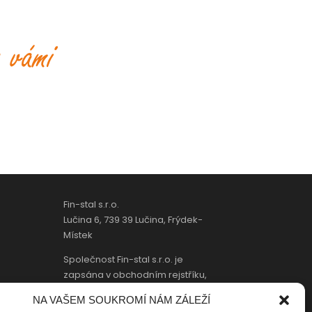
Fin-stal s.r.o.
Lučina 6, 739 39 Lučina, Frýdek-
Místek
Společnost Fin-stal s.r.o. je
zapsána v obchodním rejstříku,
vedený Krajským soudem v
NA VAŠEM SOUKROMÍ NÁM ZÁLEŽÍ
Ostravě, oddíl C, vložka 41182.