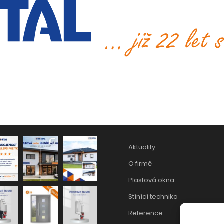
Aktuality
O firmě
Plastová okna
Stínící technika
Reference