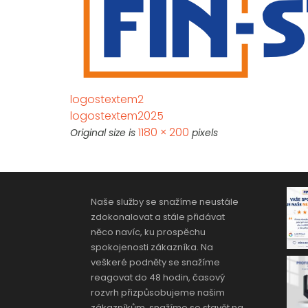
logostextem2
logostextem2025
1180 × 200
Original size is
pixels
Naše služby se snažíme neustále
zdokonalovat a stále přidávat
něco navíc, ku prospěchu
spokojenosti zákazníka. Na
veškeré podněty se snažíme
reagovat do 48 hodin, časový
rozvrh přizpůsobujeme našim
zákazníkům, snažíme se stavět na