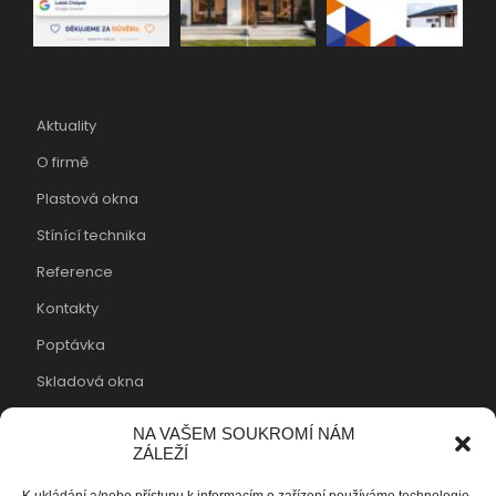
Aktuality
O firmě
Plastová okna
Stínící technika
Reference
Kontakty
Poptávka
Skladová okna
Cookies
NA VAŠEM SOUKROMÍ NÁM
ZÁLEŽÍ
Fin-stal s.r.o.