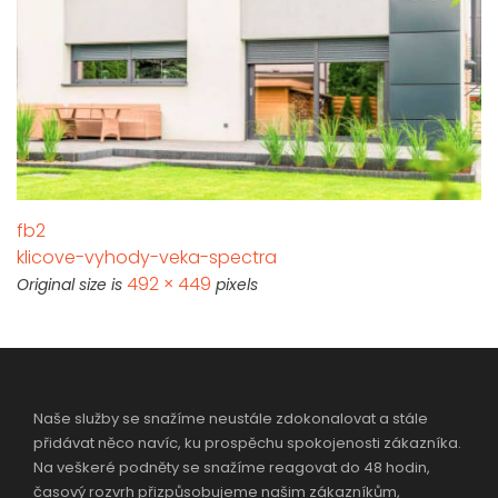
fb2
klicove-vyhody-veka-spectra
492 × 449
Original size is
pixels
Naše služby se snažíme neustále zdokonalovat a stále
přidávat něco navíc, ku prospěchu spokojenosti zákazníka.
Na veškeré podněty se snažíme reagovat do 48 hodin,
časový rozvrh přizpůsobujeme našim zákazníkům,