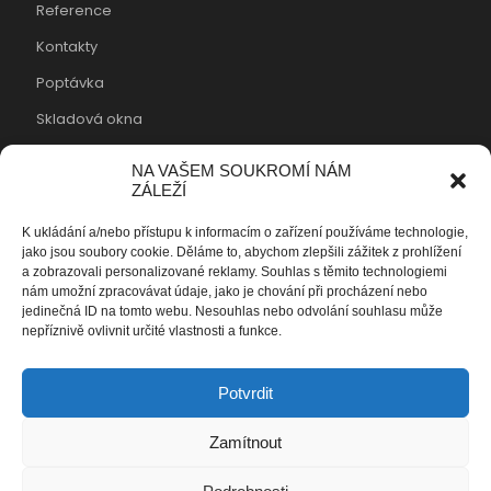
Reference
Kontakty
Poptávka
Skladová okna
Cookies
NA VAŠEM SOUKROMÍ NÁM
ZÁLEŽÍ
Fin-stal s.r.o.
K ukládání a/nebo přístupu k informacím o zařízení používáme technologie,
Lučina 6, 739 39 Lučina, Frýdek-Místek
jako jsou soubory cookie. Děláme to, abychom zlepšili zážitek z prohlížení
a zobrazovali personalizované reklamy. Souhlas s těmito technologiemi
Společnost Fin-stal s.r.o. je zapsána v obchodním rejstříku,
nám umožní zpracovávat údaje, jako je chování při procházení nebo
jedinečná ID na tomto webu. Nesouhlas nebo odvolání souhlasu může
vedený Krajským soudem v Ostravě, oddíl C, vložka 41182.
nepříznivě ovlivnit určité vlastnosti a funkce.
Tel/fax:
+(420) 558 689 004
E-mail:
fin-stal@fin-stal.cz
Potvrdit
IČ:
268 81 853
DIČ:
CZ268 81 853
Zamítnout