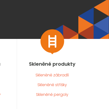

a
Skleněné produkty
Skleněné zábradlí
Skleněné stříšky
y
Skleněné pergoly