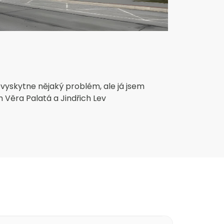





vyskytne nějaký problém, ale já jsem
Vážený pane
m Věra Palatá a Jindřich Lev
týkající se
našeho dom
práci a nás
oken. Kvali
děkuji za Va