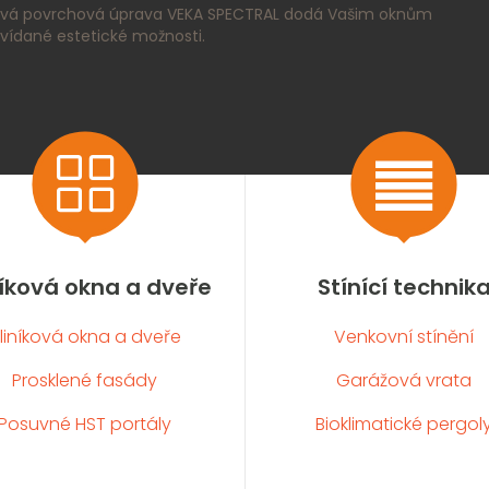
vá povrchová úprava VEKA SPECTRAL dodá Vašim oknům
vídané estetické možnosti.


níková okna a dveře
Stínící technik
liníková okna a dveře
Venkovní stínění
Prosklené fasády
Garážová vrata
Posuvné HST portály
Bioklimatické pergol