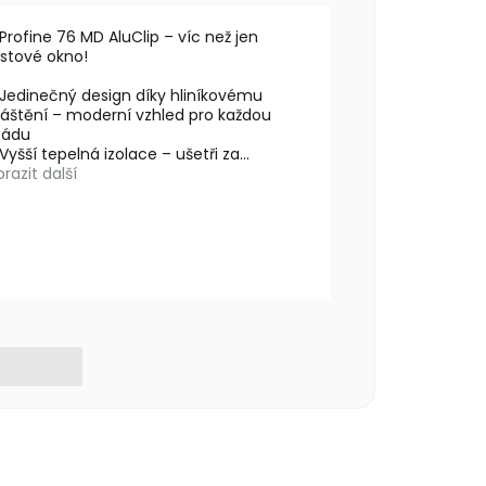
Profine 76 MD AluClip – víc než jen
astové okno!
Jedinečný design díky hliníkovému
láštění – moderní vzhled pro každou
sádu
Vyšší tepelná izolace – ušetři za...
razit další