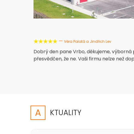
—





Věra Palatá a Jindřich Lev
Dobrý den pane Vrbo, děkujeme, výborná pr
přesvědčen, že ne. Vaši firmu nelze než dop
A
KTUALITY