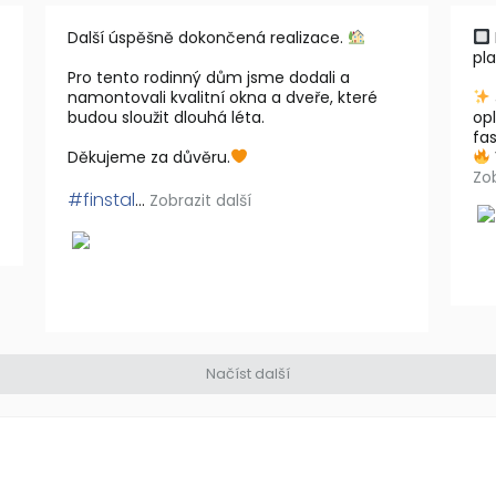
Další úspěšně dokončená realizace.
pl
Pro tento rodinný dům jsme dodali a
namontovali kvalitní okna a dveře, které
budou sloužit dlouhá léta.
op
fa
Děkujeme za důvěru.
Zob
#finstal
...
Zobrazit další
Načíst další