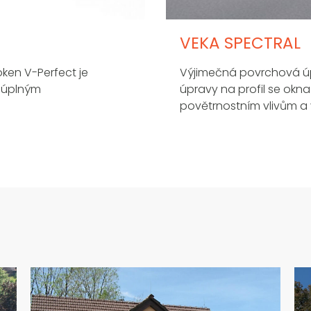
VEKA SPECTRAL
ken V-Perfect je
Výjimečná povrchová ú
á úplným
úpravy na profil se okn
povětrnostním vlivům a 