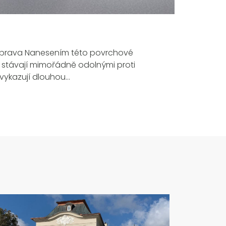
prava Nanesením této povrchové
a stávají mimořádně odolnými proti
vykazují dlouhou…