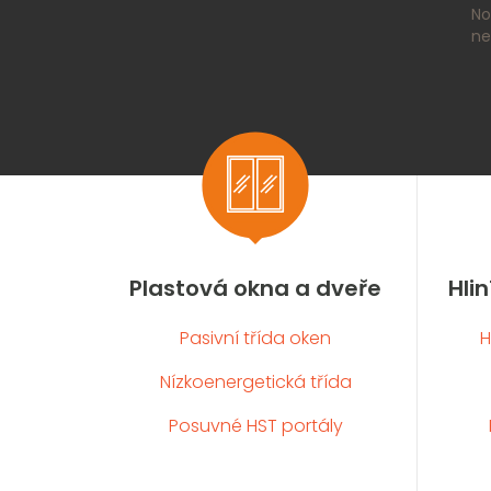
No
ne

Plastová okna a dveře
Hli
Pasivní třída oken
H
Nízkoenergetická třída
Posuvné HST portály