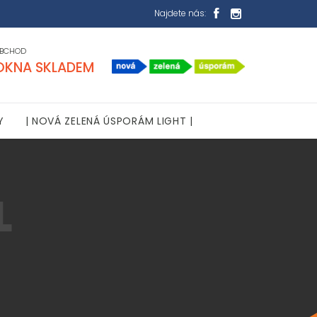
Najdete nás:


BCHOD
OKNA SKLADEM
Y
| NOVÁ ZELENÁ ÚSPORÁM LIGHT |
L